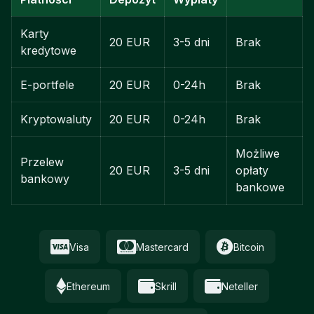
Karty
20 EUR
3-5 dni
Brak
kredytowe
E-portfele
20 EUR
0-24h
Brak
Kryptowaluty
20 EUR
0-24h
Brak
Możliwe
Przelew
20 EUR
3-5 dni
opłaty
bankowy
bankowe
Visa
Mastercard
Bitcoin
Ethereum
Skrill
Neteller