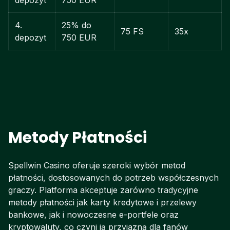
depozyt
750 EUR
4.
25% do
75 FS
35x
depozyt
750 EUR
Metody Płatności
Spellwin Casino oferuje szeroki wybór metod
płatności, dostosowanych do potrzeb współczesnych
graczy. Platforma akceptuje zarówno tradycyjne
metody płatności jak karty kredytowe i przelewy
bankowe, jak i nowoczesne e-portfele oraz
kryptowaluty, co czyni ją przyjazną dla fanów