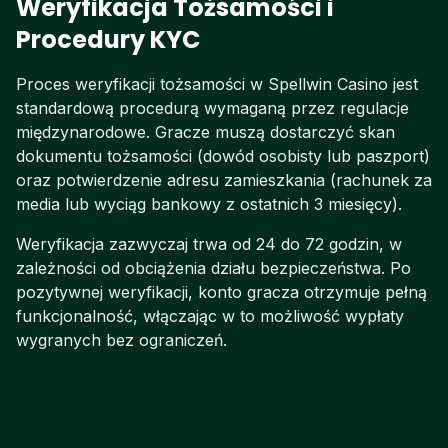
Weryfikacja Tożsamości i
Procedury KYC
Proces weryfikacji tożsamości w Spellwin Casino jest
standardową procedurą wymaganą przez regulacje
międzynarodowe. Gracze muszą dostarczyć skan
dokumentu tożsamości (dowód osobisty lub paszport)
oraz potwierdzenie adresu zamieszkania (rachunek za
media lub wyciąg bankowy z ostatnich 3 miesięcy).
Weryfikacja zazwyczaj trwa od 24 do 72 godzin, w
zależności od obciążenia działu bezpieczeństwa. Po
pozytywnej weryfikacji, konto gracza otrzymuje pełną
funkcjonalność, włączając w to możliwość wypłaty
wygranych bez ograniczeń.