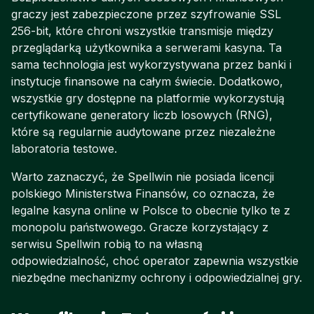
graczy jest zabezpieczone przez szyfrowanie SSL
256-bit, które chroni wszystkie transmisje między
przeglądarką użytkownika a serwerami kasyna. Ta
sama technologia jest wykorzystywana przez banki i
instytucje finansowe na całym świecie. Dodatkowo,
wszystkie gry dostępne na platformie wykorzystują
certyfikowane generatory liczb losowych (RNG),
które są regularnie audytowane przez niezależne
laboratoria testowe.
Warto zaznaczyć, że Spellwin nie posiada licencji
polskiego Ministerstwa Finansów, co oznacza, że
legalne kasyna online w Polsce to obecnie tylko te z
monopolu państwowego. Gracze korzystający z
serwisu Spellwin robią to na własną
odpowiedzialność, choć operator zapewnia wszystkie
niezbędne mechanizmy ochrony i odpowiedzialnej gry.