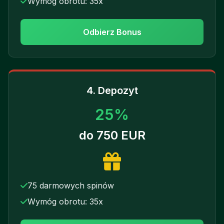
Wymóg obrotu: 35x
Odbierz Bonus
4. Depozyt
25%
do 750 EUR
75 darmowych spinów
Wymóg obrotu: 35x