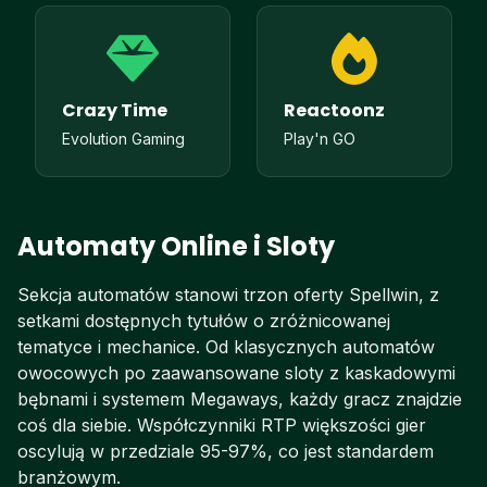
Crazy Time
Reactoonz
Evolution Gaming
Play'n GO
Automaty Online i Sloty
Sekcja automatów stanowi trzon oferty Spellwin, z
setkami dostępnych tytułów o zróżnicowanej
tematyce i mechanice. Od klasycznych automatów
owocowych po zaawansowane sloty z kaskadowymi
bębnami i systemem Megaways, każdy gracz znajdzie
coś dla siebie. Współczynniki RTP większości gier
oscylują w przedziale 95-97%, co jest standardem
branżowym.