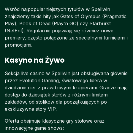
Wśród najpopularniejszych tytułów w Spellwin
znajdziemy takie hity jak Gates of Olympus (Pragmatic
Play), Book of Dead (Play'n GO) czy Starburst
(NetEnt). Regularnie pojawiają się również nowe
premiery, często połączone ze specjalnymi turniejami i
promocjami.
Kasyno na Żywo
Sekcja live casino w Spellwin jest obsługiwana głównie
przez Evolution Gaming, światowego lidera w
dziedzinie gier z prawdziwymi krupierami. Gracze mają
dostęp do dziesiątek stołów z różnymi limitami
zakładów, od stolików dla początkujących po
ekskluzywne stoły VIP.
Oferta obejmuje klasyczne gry stołowe oraz
innowacyjne game shows: