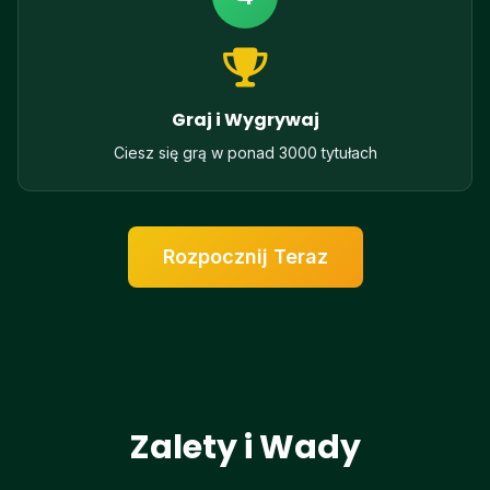
Graj i Wygrywaj
Ciesz się grą w ponad 3000 tytułach
Rozpocznij Teraz
Zalety i Wady