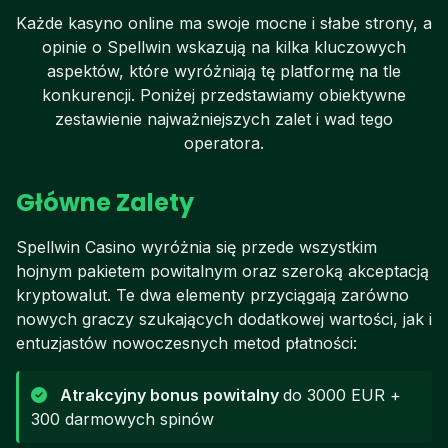
Każde kasyno online ma swoje mocne i słabe strony, a
opinie o Spellwin wskazują na kilka kluczowych
aspektów, które wyróżniają tę platformę na tle
konkurencji. Poniżej przedstawiamy obiektywne
zestawienie najważniejszych zalet i wad tego
operatora.
Główne Zalety
Spellwin Casino wyróżnia się przede wszystkim
hojnym pakietem powitalnym oraz szeroką akceptacją
kryptowalut. Te dwa elementy przyciągają zarówno
nowych graczy szukających dodatkowej wartości, jak i
entuzjastów nowoczesnych metod płatności:
Atrakcyjny bonus powitalny
do 3000 EUR +
300 darmowych spinów