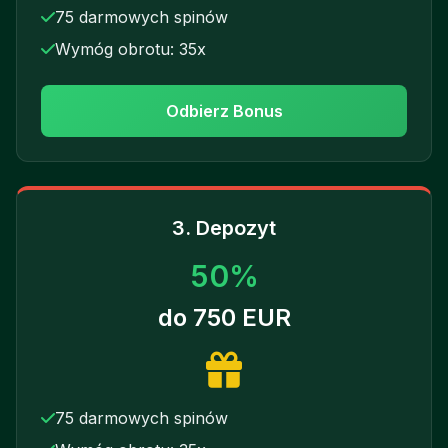
75 darmowych spinów
Wymóg obrotu: 35x
Odbierz Bonus
3. Depozyt
50%
do 750 EUR
75 darmowych spinów