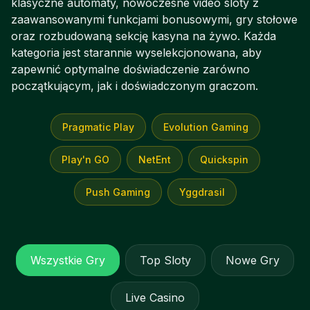
klasyczne automaty, nowoczesne video sloty z
zaawansowanymi funkcjami bonusowymi, gry stołowe
oraz rozbudowaną sekcję kasyna na żywo. Każda
kategoria jest starannie wyselekcjonowana, aby
zapewnić optymalne doświadczenie zarówno
początkującym, jak i doświadczonym graczom.
Pragmatic Play
Evolution Gaming
Play'n GO
NetEnt
Quickspin
Push Gaming
Yggdrasil
Wszystkie Gry
Top Sloty
Nowe Gry
Live Casino